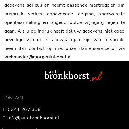
gegevens serieus en neemt passende maatregelen om
misbruik, verlies, onbevoegde toegang, ongewenste
openbaarmaking en ongeoorloofde wijziging tegen te
gaan. Als u de indruk heeft dat uw gegevens niet goed
beveiligd zijn of er aanwijzingen zijn van misbruik,
neem dan contact op met onze klantenservice of via
webmaster@morgeninternet.nl
CONTACT
T:
0341 267 358
E:
info@autobronkhorst.nl