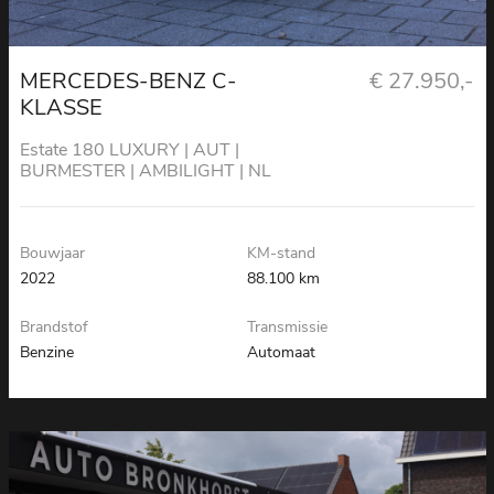
MERCEDES-BENZ C-
€ 27.950,-
KLASSE
Estate 180 LUXURY | AUT |
BURMESTER | AMBILIGHT | NL
AUTO
Bouwjaar
KM-stand
2022
88.100 km
Brandstof
Transmissie
Benzine
Automaat