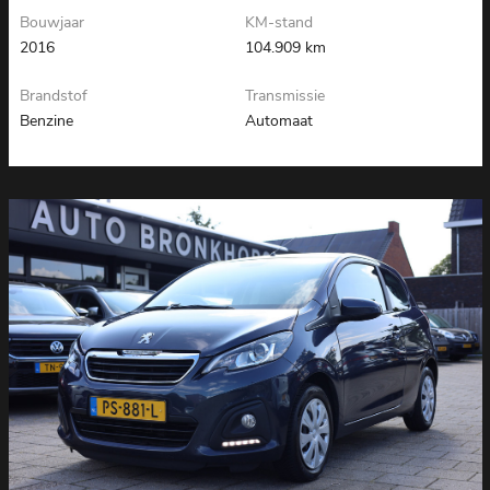
Bouwjaar
KM-stand
2016
104.909 km
Brandstof
Transmissie
Benzine
Automaat