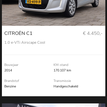
CITROËN C1
€ 4.450,-
1.0 e-VTi Airscape Cool
Bouwjaar
KM-stand
2014
170.107 km
Brandstof
Transmissie
Benzine
Handgeschakeld