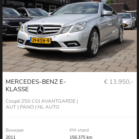
MERCEDES-BENZ E-
€ 13.950,-
KLASSE
Coupé 250 CGI AVANTGARDE |
AUT | PANO | NL AUTO
Bouwjaar
KM-stand
2011
156.375 km