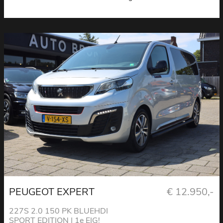
PEUGEOT EXPERT
€ 12.950,-
227S 2.0 150 PK BLUEHDI
SPORT EDITION | 1e EIG!