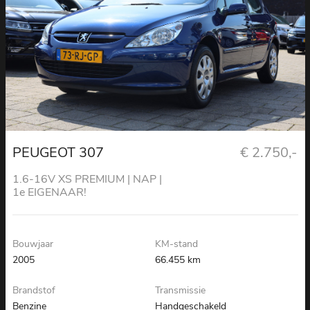
PEUGEOT 307
€ 2.750,-
1.6-16V XS PREMIUM | NAP |
1e EIGENAAR!
Bouwjaar
KM-stand
2005
66.455 km
Brandstof
Transmissie
Benzine
Handgeschakeld