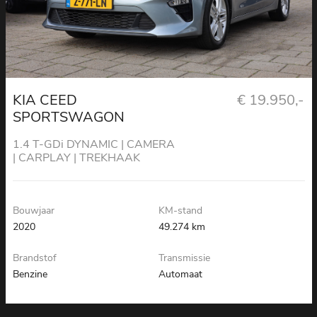
KIA CEED
€ 19.950,-
SPORTSWAGON
1.4 T-GDi DYNAMIC | CAMERA
| CARPLAY | TREKHAAK
Bouwjaar
KM-stand
2020
49.274 km
Brandstof
Transmissie
Benzine
Automaat