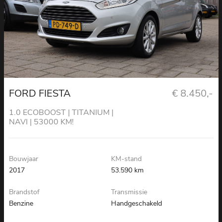
FORD FIESTA
€ 8.450,-
1.0 ECOBOOST | TITANIUM |
NAVI | 53000 KM!
Bouwjaar
KM-stand
2017
53.590 km
Brandstof
Transmissie
Benzine
Handgeschakeld