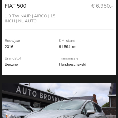
FIAT 500
€ 6.950,-
1.0 TWINAIR | AIRCO | 15
INCH | NL AUTO
Bouwjaar
KM-stand
2016
91.594 km
Brandstof
Transmissie
Benzine
Handgeschakeld