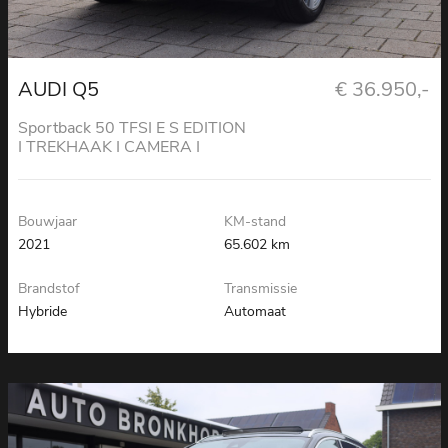
AUDI Q5
€ 36.950,-
Sportback 50 TFSI E S EDITION
I TREKHAAK I CAMERA I
SFEERVERLICHTING I LEDER
Bouwjaar
KM-stand
2021
65.602 km
Brandstof
Transmissie
Hybride
Automaat