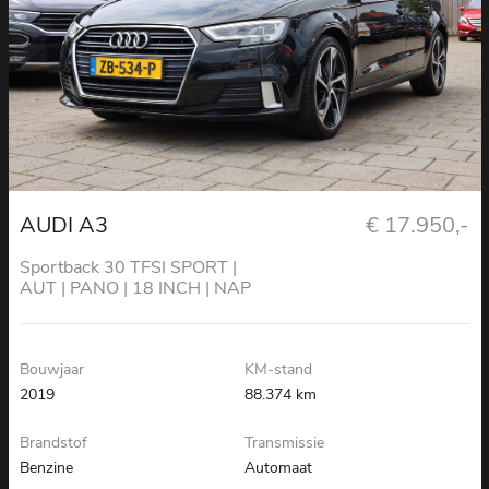
AUDI A3
€ 17.950,-
Sportback 30 TFSI SPORT |
AUT | PANO | 18 INCH | NAP
Bouwjaar
KM-stand
2019
88.374 km
Brandstof
Transmissie
Benzine
Automaat