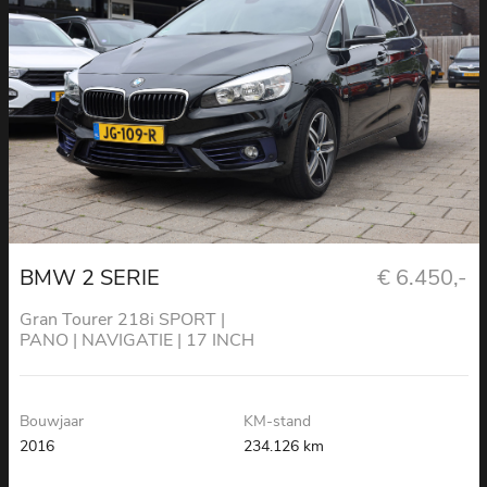
BMW 2 SERIE
€ 6.450,-
Gran Tourer 218i SPORT |
PANO | NAVIGATIE | 17 INCH
Bouwjaar
KM-stand
2016
234.126 km