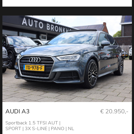
AUDI A3
€ 20.950,-
Sportback 1.5 TFSI AUT |
SPORT | 3X S-LINE | PANO | NL