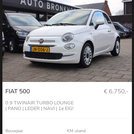
FIAT 500
€ 6.750,-
0.9 TWINAIR TURBO LOUNGE
| PANO | LEDER | NAVI | 1e EIG!
Bouwjaar
KM-stand