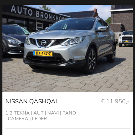
NISSAN QASHQAI
€ 11.950,-
1.2 TEKNA | AUT | NAVI | PANO
| CAMERA | LEDER