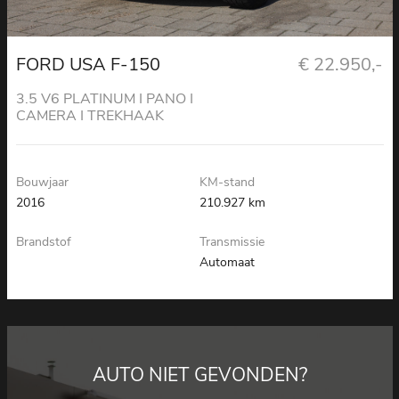
FORD USA F-150
€ 22.950,-
3.5 V6 PLATINUM I PANO I
CAMERA I TREKHAAK
Bouwjaar
KM-stand
2016
210.927 km
Brandstof
Transmissie
Automaat
AUTO NIET GEVONDEN?