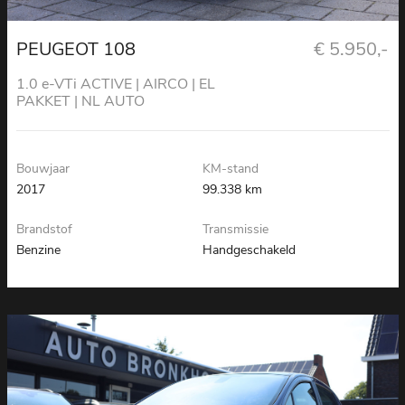
PEUGEOT 108
€ 5.950,-
1.0 e-VTi ACTIVE | AIRCO | EL
PAKKET | NL AUTO
Bouwjaar
KM-stand
2017
99.338 km
Brandstof
Transmissie
Benzine
Handgeschakeld