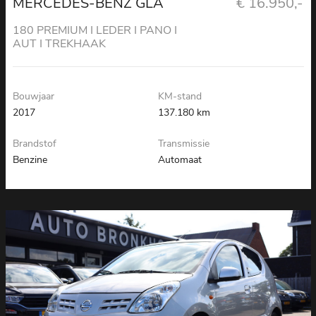
MERCEDES-BENZ GLA
€ 16.950,-
180 PREMIUM I LEDER I PANO I
AUT I TREKHAAK
Bouwjaar
KM-stand
2017
137.180 km
Brandstof
Transmissie
Benzine
Automaat