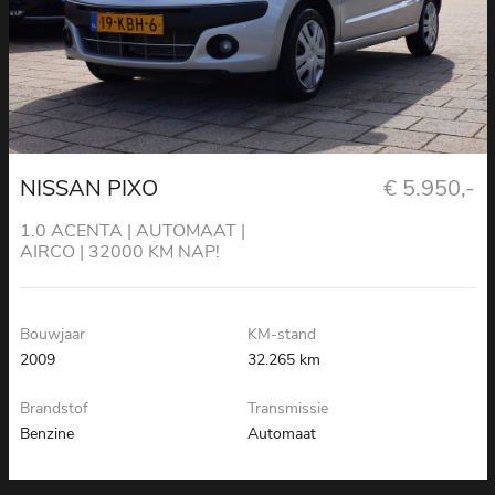
NISSAN PIXO
€ 5.950,-
1.0 ACENTA | AUTOMAAT |
AIRCO | 32000 KM NAP!
Bouwjaar
KM-stand
2009
32.265 km
Brandstof
Transmissie
Benzine
Automaat