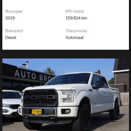
Bouwjaar
KM-stand
2019
159.824 km
Brandstof
Transmissie
Diesel
Automaat