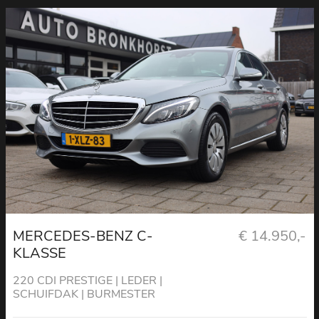
MERCEDES-BENZ C-
€ 14.950,-
KLASSE
220 CDI PRESTIGE | LEDER |
SCHUIFDAK | BURMESTER