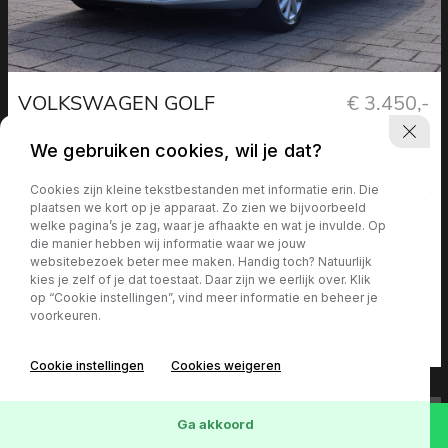
VOLKSWAGEN GOLF
€ 3.450,-
Variant 1.6 TDI COMFORT |
We gebruiken cookies, wil je dat?
NAVI | CLIMA | CRUISE
Cookies zijn kleine tekstbestanden met informatie erin. Die
plaatsen we kort op je apparaat. Zo zien we bijvoorbeeld
welke pagina’s je zag, waar je afhaakte en wat je invulde. Op
Bouwjaar
KM-stand
die manier hebben wij informatie waar we jouw
2013
324.845 km
websitebezoek beter mee maken. Handig toch? Natuurlijk
kies je zelf of je dat toestaat. Daar zijn we eerlijk over. Klik
op “Cookie instellingen”, vind meer informatie en beheer je
Brandstof
Transmissie
voorkeuren.
Diesel
Handgeschakeld
Cookie instellingen
Cookies weigeren
Ga akkoord