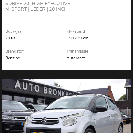
SDRIVE 20I HIGH EXECUTIVE |
M-SPORT | LEDER | 20 INCH
Bouwjaar
KM-stand
2018
150.729 km
Brandstof
Transmissie
Benzine
Automaat