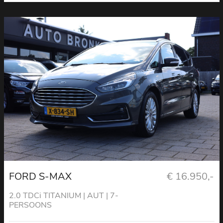
FORD S-MAX
€ 16.950,-
2.0 TDCi TITANIUM | AUT | 7-
PERSOONS